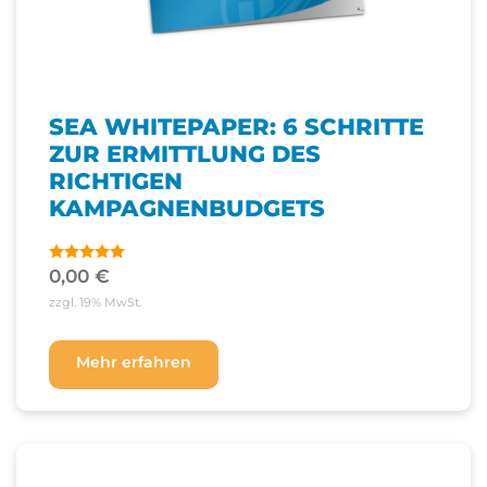
SEA WHITEPAPER: 6 SCHRITTE
ZUR ERMITTLUNG DES
RICHTIGEN
KAMPAGNENBUDGETS
0,00
€
Bewertet
mit
5.00
zzgl. 19% MwSt.
von 5
Mehr erfahren