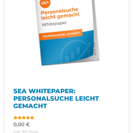
SEA WHITEPAPER:
PERSONALSUCHE LEICHT
GEMACHT
0,00
€
Bewertet
mit
4.75
zzgl. 19% MwSt.
von 5