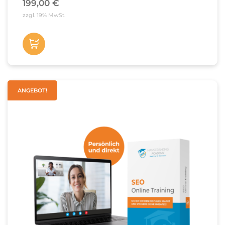
199,00
€
zzgl. 19% MwSt.
Jetzt
kaufen
ANGEBOT!