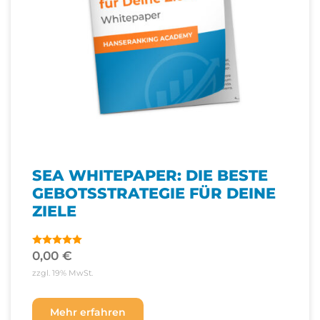
SEA WHITEPAPER: DIE BESTE
GEBOTSSTRATEGIE FÜR DEINE
ZIELE
0,00
€
Bewertet
mit
4.80
zzgl. 19% MwSt.
von 5
Mehr erfahren