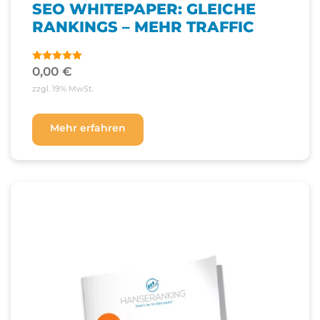
SEO WHITEPAPER: GLEICHE
RANKINGS – MEHR TRAFFIC
0,00
€
Bewertet
mit
4.60
zzgl. 19% MwSt.
von 5
Mehr erfahren