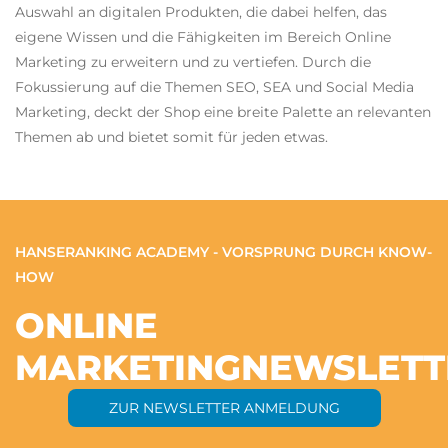
Auswahl an digitalen Produkten, die dabei helfen, das
eigene Wissen und die Fähigkeiten im Bereich Online
Marketing zu erweitern und zu vertiefen. Durch die
Fokussierung auf die Themen SEO, SEA und Social Media
Marketing, deckt der Shop eine breite Palette an relevanten
Themen ab und bietet somit für jeden etwas.
HANSERANKING ACADEMY - VORSPRUNG DURCH KNOW-
HOW
ONLINE
MARKETING
NEWSLETT
ZUR NEWSLETTER ANMELDUNG