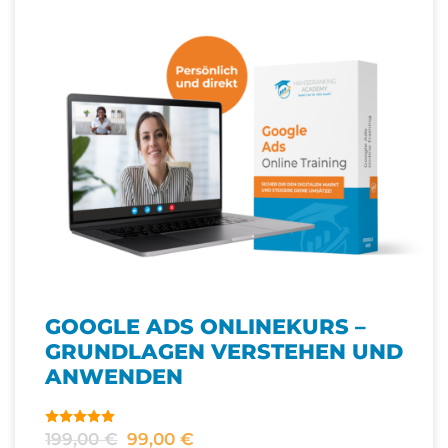
GOOGLE ADS ONLINEKURS –
GRUNDLAGEN VERSTEHEN UND
ANWENDEN
199,00
€
99,00
€
Bewertet
Ursprünglicher
Aktueller