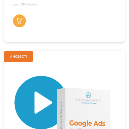
mit
5.00
Preis
Preis
zzgl. 19% MwSt.
von 5
war:
ist:
Jetzt
199,00 €
99,00 €.
kaufen
ANGEBOT!