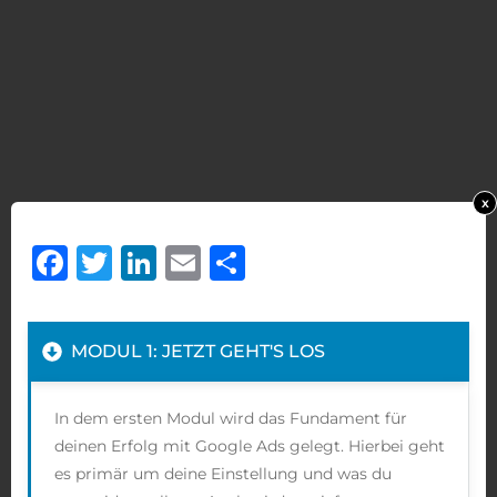
x
Facebook
Twitter
LinkedIn
Email
Teilen
MODUL 1: JETZT GEHT'S LOS
In dem ersten Modul wird das Fundament für
deinen Erfolg mit Google Ads gelegt. Hierbei geht
es primär um deine Einstellung und was du